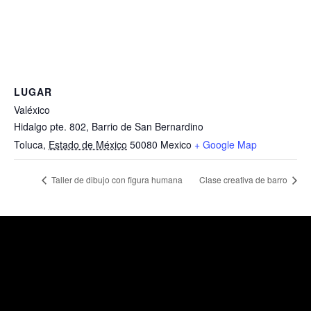
LUGAR
Valéxico
Hidalgo pte. 802, Barrio de San Bernardino
Toluca
,
Estado de México
50080
Mexico
+ Google Map
Taller de dibujo con figura humana
Clase creativa de barro