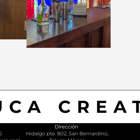
UCA CREA
Dirección
5
Hidalgo pte. 802, San Bernardino,