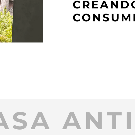
CREANDO
CONSUM
ASA ANT