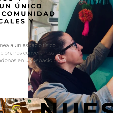
UN ÚNICO
A COMUNIDAD
CALES Y
nea a un espacio físico.
ción, nos convertimos en un
iéndonos en un espacio de
NUE