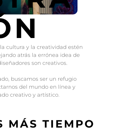
ÓN
a cultura y la creatividad estén
ejando atrás la errónea idea de
 diseñadores son creativos.
ado, buscamos ser un refugio
tarnos del mundo en línea y
do creativo y artístico.
 MÁS TIEMPO