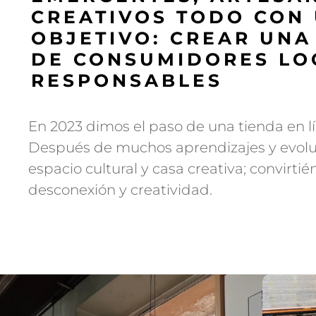
CREATIVOS TODO CON 
OBJETIVO: CREAR UN
DE CONSUMIDORES LO
RESPONSABLES
En 2023 dimos el paso de una tienda en lí
Después de muchos aprendizajes y evolu
espacio cultural y casa creativa; convirt
desconexión y creatividad.