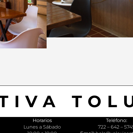
TIVA TOL
Horarios
Teléfono:
Lunes a Sábado
722 – 642 – 574