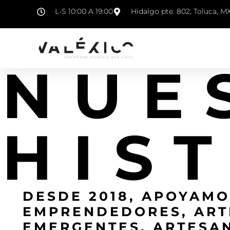
L-S 10:00 A 19:00
Hidalgo pte. 802, Toluca, M
NUE
HIS
DESDE 2018, APOYAMO
EMPRENDEDORES, ART
EMERGENTES, ARTESA