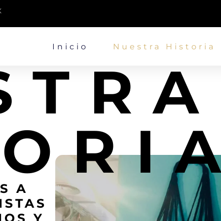
X
Inicio
Nuestra Historia
STRA
TORI
S A
ISTAS
NOS Y