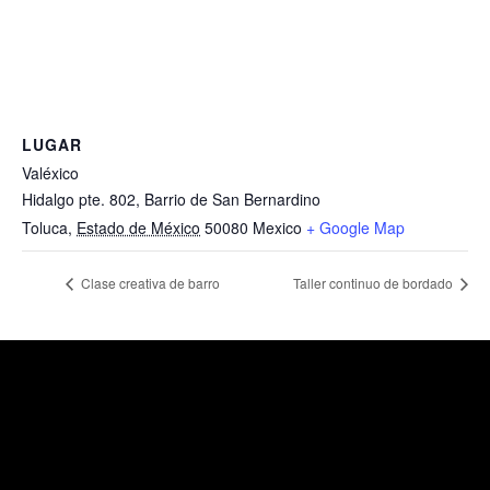
LUGAR
Valéxico
Hidalgo pte. 802, Barrio de San Bernardino
Toluca
,
Estado de México
50080
Mexico
+ Google Map
Clase creativa de barro
Taller continuo de bordado