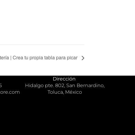
tería | Crea tu propia tabla para picar
Dirección
5
Hidalgo pte. 802, San Bernardino,
tore.com
Toluca, México