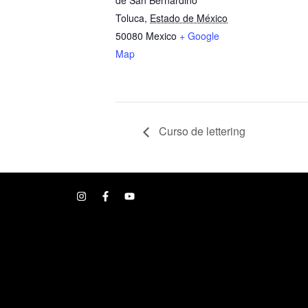
de San Bernardino
Toluca
,
Estado de México
50080
Mexico
+ Google
Map
Curso de lettering