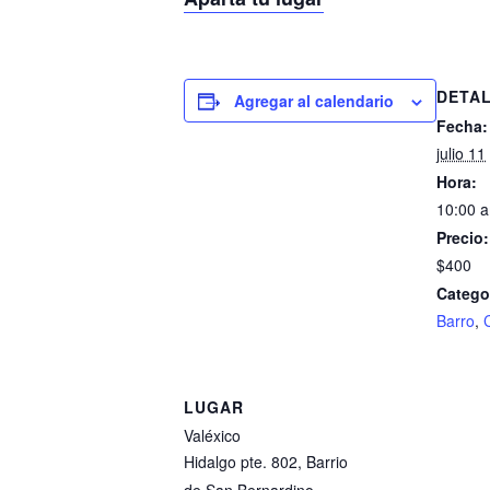
DETA
Agregar al calendario
Fecha:
julio 11
Hora:
10:00 a
Precio:
$400
Catego
Barro
,
LUGAR
Valéxico
Hidalgo pte. 802, Barrio