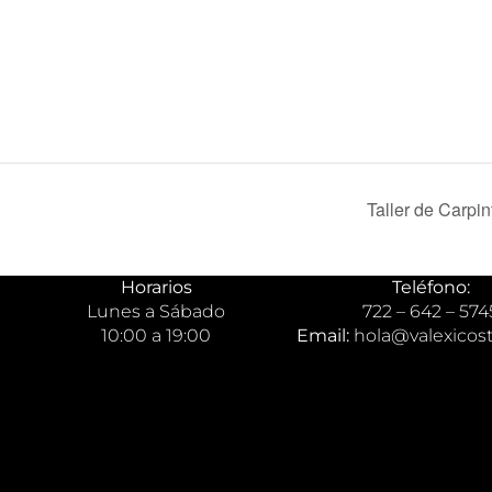
Taller de Carpin
Horarios
Teléfono:
Lunes a Sábado
722 – 642 – 574
10:00 a 19:00
Email:
hola@valexicos