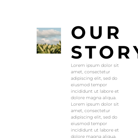
OUR
STOR
Lorem ipsum dolor sit
amet, consectetur
adipiscing elit, sed do
eiusmod tempor
incididunt ut labore et
dolore magna aliqua.
Lorem ipsum dolor sit
amet, consectetur
adipiscing elit, sed do
eiusmod tempor
incididunt ut labore et
dolore magna aliqua.